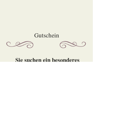
Gutschein
Sie suchen ein besonderes
Geschenk?
Schenken Sie sich, ihrem
Partner/Partnerin oder Freunden,
mit einen Gutschein für einen
Besuch im SM Studio ,,Elite-
Haus-Stuhr," ein besonderes
erotisch-bizarres Erlebnis.